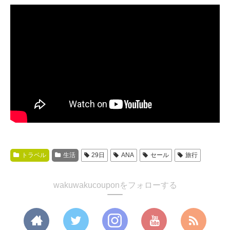
トラベル
生活
29日
ANA
セール
旅行
wakuwakucouponをフォローする