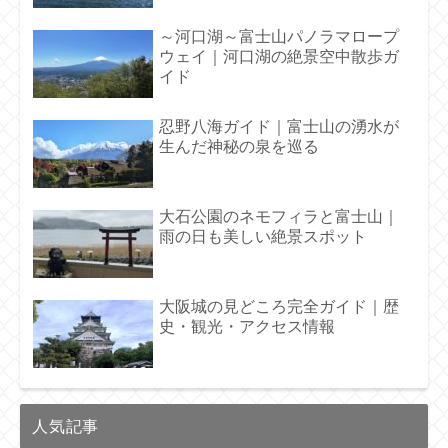
～河口湖～富士山パノラマロープ
ウェイ｜河口湖の絶景空中散歩ガ
イド
忍野八海ガイド｜富士山の湧水が
生んだ神秘の泉を巡る
大石公園のネモフィラと富士山｜
雨の日も美しい絶景スポット
大阪城の見どころ完全ガイド｜歴
史・観光・アクセス情報
人気記事