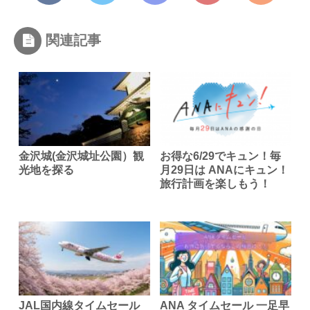
関連記事
金沢城(金沢城址公園）観
お得な6/29でキュン！毎
光地を探る
月29日は ANAにキュン！
旅行計画を楽しもう！
JAL国内線タイムセール
ANA タイムセール 一足早