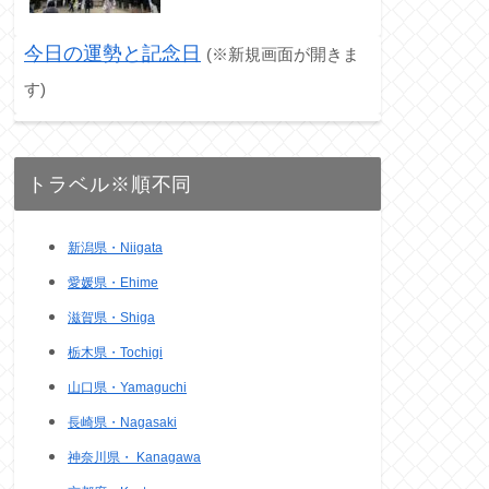
今日の運勢と記念日
(※新規画面が開きま
す)
トラベル※順不同
新潟県・Niigata
愛媛県・Ehime
滋賀県・Shiga
栃木県・Tochigi
山口県・Yamaguchi
長崎県・Nagasaki
神奈川県・ Kanagawa