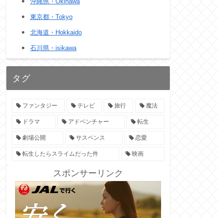
沖縄県・Okinawa
東京都・Tokyo
北海道・Hokkaido
石川県・isikawa
タグ
ファンタジー
テレビ
旅行
魔法
ドラマ
アドベンチャー
転生
劇場公開
サスペンス
恋愛
転生したらスライムだった件
映画
スポンサーリンク