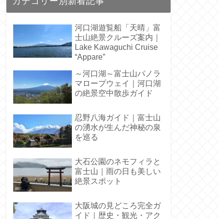
カテゴリー別新着記事
河口湖遊覧船「天晴」富
士山絶景クルーズ案内｜
Lake Kawaguchi Cruise
“Appare”
～河口湖～富士山パノラ
マロープウェイ｜河口湖
の絶景空中散歩ガイド
忍野八海ガイド｜富士山
の湧水が生んだ神秘の泉
を巡る
大石公園のネモフィラと
富士山｜雨の日も美しい
絶景スポット
大阪城の見どころ完全ガ
イド｜歴史・観光・アク