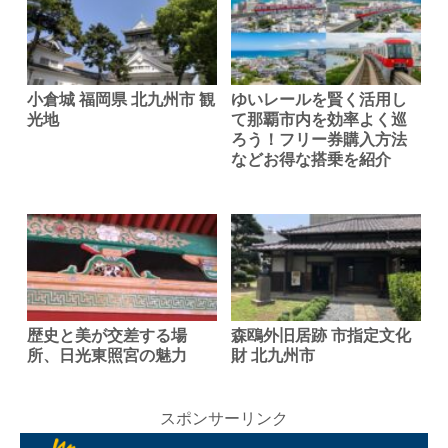
小倉城 福岡県 北九州市 観
ゆいレールを賢く活用し
光地
て那覇市内を効率よく巡
ろう！フリー券購入方法
などお得な搭乗を紹介
歴史と美が交差する場
森鴎外旧居跡 市指定文化
所、日光東照宮の魅力
財 北九州市
スポンサーリンク