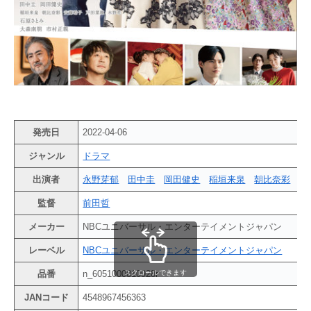
発売日
2022-04-06
ジャンル
ドラマ
出演者
永野芽郁
田中圭
岡田健史
稲垣来泉
朝比奈彩
監督
前田哲
メーカー
NBCユニバーサル・エンターテイメントジャパン
レーベル
NBCユニバーサル・エンターテイメントジャパン
スクロールできます
品番
n_6051000810928r
JANコード
4548967456363