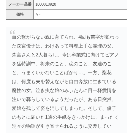
メーカー品番
1000810928
価格
￥-
血の繋がらない親に育てられ、4回も苗字が変わっ
た森宮優子は、わけあって料理上手な義理の父、
森宮さんと2人暮らし。今は卒業式に向けてピアノ
を猛特訓中。将来のこと、恋のこと、友達のこ
と、うまくいかないことばかり…。一方、梨花
は、何度も夫を替えながら自由奔放に生きている
魔性の女。泣き虫な娘のみぃたんに目一杯愛情を
注いで暮らしているようだったが、ある日突然、
愛娘を残して姿を消してしまった。そして、優子
のもとに届いた1通の手紙をきっかけに、まったく
別々の物語が引き寄せられるように交差してい