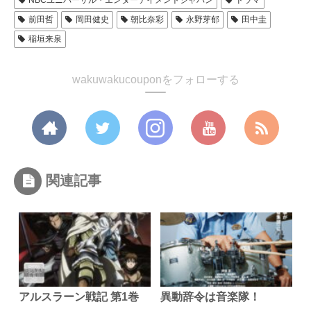
NBCユニバーサル・エンターテイメントジャパン
ドラマ
前田哲
岡田健史
朝比奈彩
永野芽郁
田中圭
稲垣来泉
wakuwakucouponをフォローする
関連記事
アルスラーン戦記 第1巻
異動辞令は音楽隊！