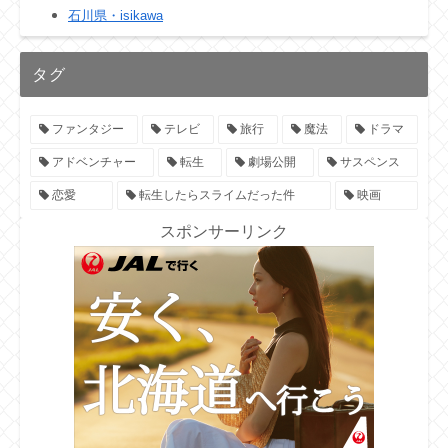
石川県・isikawa
タグ
ファンタジー
テレビ
旅行
魔法
ドラマ
アドベンチャー
転生
劇場公開
サスペンス
恋愛
転生したらスライムだった件
映画
スポンサーリンク