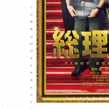
ジ
の
情
報
は
20
23
年
9
月
時
点
の
も