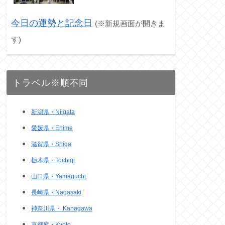
今日の運勢と記念日
(※新規画面が開きま
す)
トラベル※順不同
新潟県・Niigata
愛媛県・Ehime
滋賀県・Shiga
栃木県・Tochigi
山口県・Yamaguchi
長崎県・Nagasaki
神奈川県・ Kanagawa
京都府・Kyoto