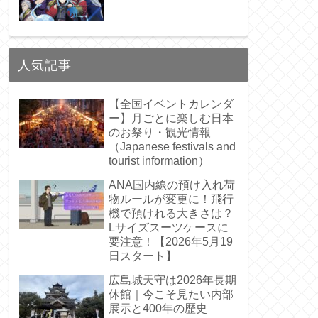
人気記事
【全国イベントカレンダ
ー】月ごとに楽しむ日本
のお祭り・観光情報
（Japanese festivals and
tourist information）
ANA国内線の預け入れ荷
物ルールが変更に！飛行
機で預けれる大きさは？
Lサイズスーツケースに
要注意！【2026年5月19
日スタート】
哉
松井愛莉
関口まなと
米本学仁
嶋田久作
余貴
広島城天守は2026年長期
休館｜今こそ見たい内部
展示と400年の歴史