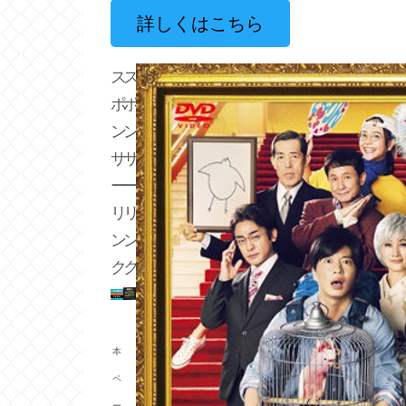
詳しくはこちら
ス
ス
ポ
ポ
ン
ン
サ
サ
ー
ー
リ
リ
ン
ン
ク
ク
本
ペ
ー