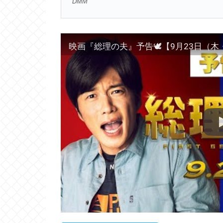
DMM
映画『総理の夫』予告🕊【9月23日（