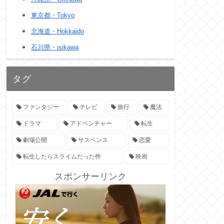
東京都・Tokyo
北海道・Hokkaido
石川県・isikawa
タグ
ファンタジー
テレビ
旅行
魔法
ドラマ
アドベンチャー
転生
劇場公開
サスペンス
恋愛
転生したらスライムだった件
映画
スポンサーリンク