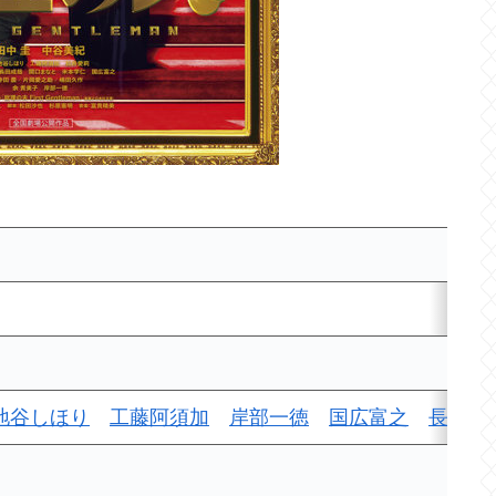
地谷しほり
工藤阿須加
岸部一徳
国広富之
長田成