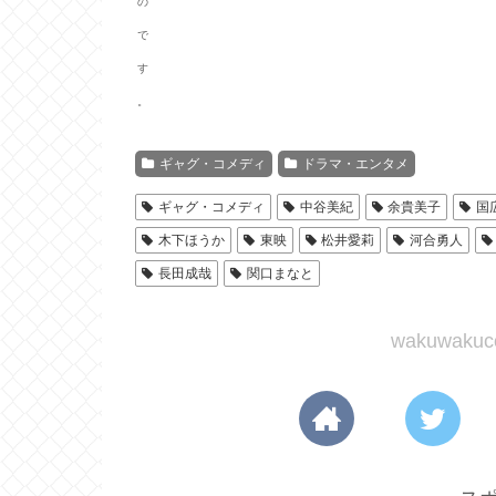
の
で
す
。
ギャグ・コメディ
ドラマ・エンタメ
ギャグ・コメディ
中谷美紀
余貴美子
国
木下ほうか
東映
松井愛莉
河合勇人
長田成哉
関口まなと
wakuwak