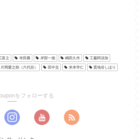
広富之
寺田農
岸部一徳
嶋田久作
工藤阿須加
片岡愛之助（六代目）
田中圭
米本学仁
貫地谷しほり
ucouponをフォローする