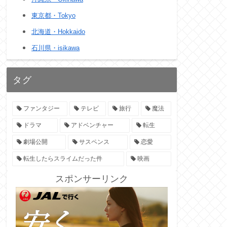
東京都・Tokyo
北海道・Hokkaido
石川県・isikawa
タグ
ファンタジー
テレビ
旅行
魔法
ドラマ
アドベンチャー
転生
劇場公開
サスペンス
恋愛
転生したらスライムだった件
映画
スポンサーリンク