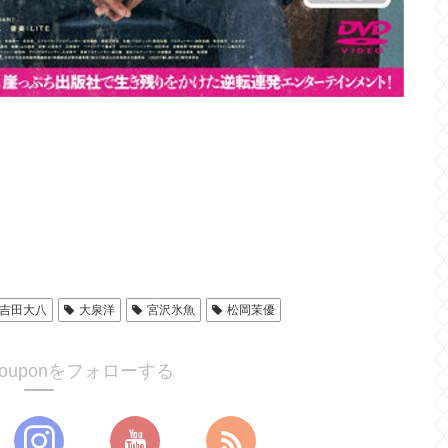
吉田大八
大泉洋
宮沢氷魚
松岡茉優
ucouponをフォローする