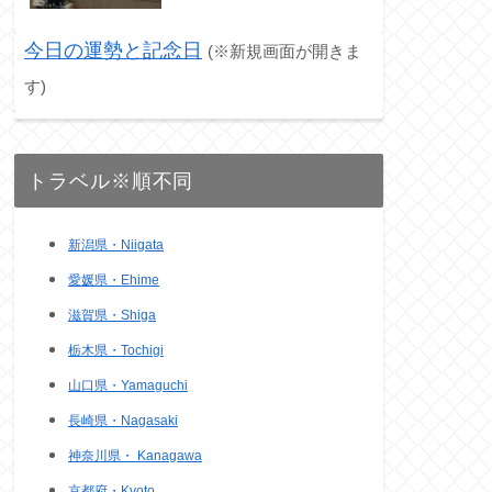
今日の運勢と記念日
(※新規画面が開きま
す)
トラベル※順不同
新潟県・Niigata
愛媛県・Ehime
滋賀県・Shiga
栃木県・Tochigi
山口県・Yamaguchi
長崎県・Nagasaki
神奈川県・ Kanagawa
京都府・Kyoto