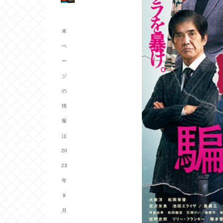
本
ペ
ー
ジ
の
情
報
は
20
23
年
9
月