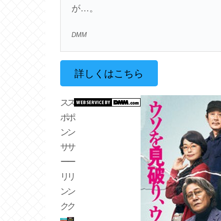
が…。
DMM
詳しくはこちら
ス
ス
ポ
ポ
ン
ン
サ
サ
ー
ー
リ
リ
ン
ン
ク
ク