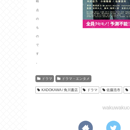
時
点
の
も
の
で
す
。
ドラマ
ドラマ・エンタメ
KADOKAWA / 角川書店
ドラマ
佐藤浩市
wakuwak