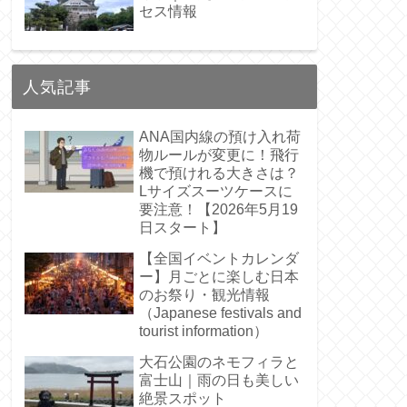
セス情報
人気記事
ANA国内線の預け入れ荷
物ルールが変更に！飛行
機で預けれる大きさは？
Lサイズスーツケースに
要注意！【2026年5月19
日スタート】
【全国イベントカレンダ
ー】月ごとに楽しむ日本
のお祭り・観光情報
（Japanese festivals and
tourist information）
大石公園のネモフィラと
富士山｜雨の日も美しい
絶景スポット