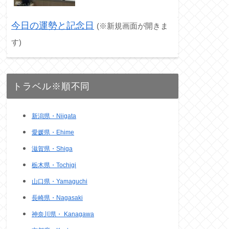
今日の運勢と記念日
(※新規画面が開きま
す)
トラベル※順不同
新潟県・Niigata
愛媛県・Ehime
滋賀県・Shiga
栃木県・Tochigi
山口県・Yamaguchi
長崎県・Nagasaki
神奈川県・ Kanagawa