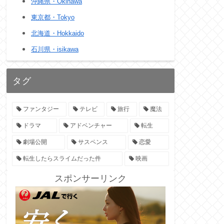
沖縄県・Okinawa
東京都・Tokyo
北海道・Hokkaido
石川県・isikawa
タグ
ファンタジー
テレビ
旅行
魔法
ドラマ
アドベンチャー
転生
劇場公開
サスペンス
恋愛
転生したらスライムだった件
映画
スポンサーリンク