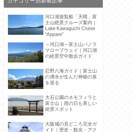
カテゴリー別新着記事
河口湖遊覧船「天晴」富
士山絶景クルーズ案内｜
Lake Kawaguchi Cruise
“Appare”
～河口湖～富士山パノラ
マロープウェイ｜河口湖
の絶景空中散歩ガイド
忍野八海ガイド｜富士山
の湧水が生んだ神秘の泉
を巡る
大石公園のネモフィラと
富士山｜雨の日も美しい
絶景スポット
大阪城の見どころ完全ガ
イド｜歴史・観光・アク