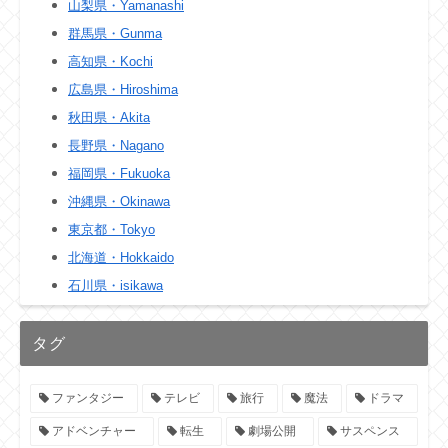
山梨県・Yamanashi
群馬県・Gunma
高知県・Kochi
広島県・Hiroshima
秋田県・Akita
長野県・Nagano
福岡県・Fukuoka
沖縄県・Okinawa
東京都・Tokyo
北海道・Hokkaido
石川県・isikawa
タグ
ファンタジー
テレビ
旅行
魔法
ドラマ
アドベンチャー
転生
劇場公開
サスペンス