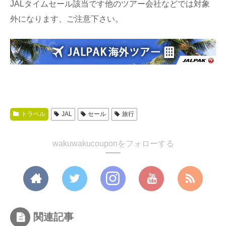
JALタイムセール該当です他のツアー会社などでは対象
外になります、ご注意下さい。
トラベル
JAL
セール
旅行
wakuwakucouponをフォローする
関連記事