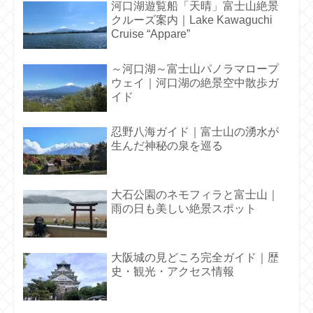
河口湖遊覧船「天晴」富士山絶景
クルーズ案内｜Lake Kawaguchi
Cruise “Appare”
～河口湖～富士山パノラマロープ
ウェイ｜河口湖の絶景空中散歩ガ
イド
忍野八海ガイド｜富士山の湧水が
生んだ神秘の泉を巡る
大石公園のネモフィラと富士山｜
雨の日も美しい絶景スポット
大阪城の見どころ完全ガイド｜歴
史・観光・アクセス情報