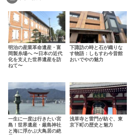
明治の産業革命遺産・富
下諏訪の時と石が織りな
岡製糸場へ 〜日本の近代
す物語：しもすわ今昔館
化を支えた世界遺産を訪
おいでやの魅力
ねて〜
一生に一度は行きたい宮
浅草寺と雷門が紡ぐ、東
島！世界遺産・厳島神社
京下町の歴史と魅力
と海に浮かぶ大鳥居の絶