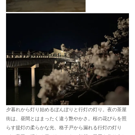
夕暮れから灯り始めるぼんぼりと行灯の灯り。夜の茶屋
街は、昼間とはまったく違う艶やかさ。桜の花びらを照
らす提灯の柔らかな光、格子戸から漏れる行灯の灯り