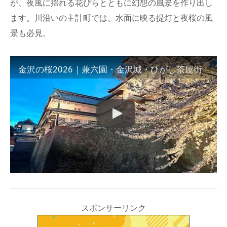
が、夜風に揺れる花びらとともに幻想の風景を作り出し
ます。川沿いの主計町では、水面に映る提灯と夜桜の風
景も必見。
金沢の桜2026｜兼六園・金沢城・ひがし茶屋街・主計町を雨の日に歩く｜満開の桜と春の金沢散歩。日中から夜の一日の風景。
スポンサーリンク