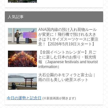
人気記事
ANA国内線の預け入れ荷物ルール
が変更に！飛行機で預けれる大き
さは？Lサイズスーツケースに要注
意！【2026年5月19日スタート】
【全国イベントカレンダー】月ご
とに楽しむ日本のお祭り・観光情
報 （Japanese festivals and tourist
information）
大石公園のネモフィラと富士山｜
雨の日も美しい絶景スポット
今日の運勢と記念日
(※新規画面が開きます)