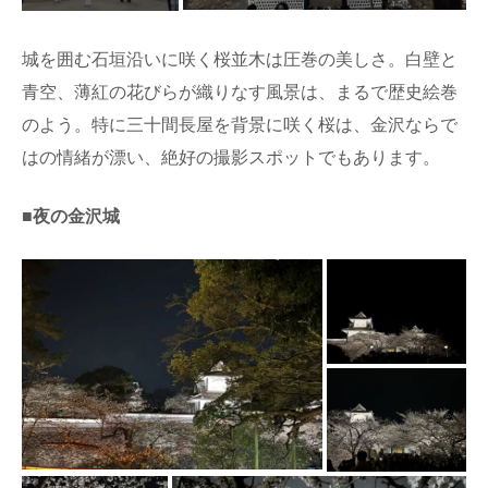
城を囲む石垣沿いに咲く桜並木は圧巻の美しさ。白壁と
青空、薄紅の花びらが織りなす風景は、まるで歴史絵巻
のよう。特に三十間長屋を背景に咲く桜は、金沢ならで
はの情緒が漂い、絶好の撮影スポットでもあります。
■夜の金沢城