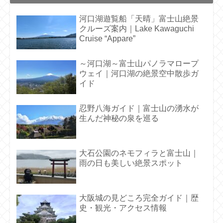
河口湖遊覧船「天晴」富士山絶景
クルーズ案内｜Lake Kawaguchi
Cruise “Appare”
～河口湖～富士山パノラマロープ
ウェイ｜河口湖の絶景空中散歩ガ
イド
忍野八海ガイド｜富士山の湧水が
生んだ神秘の泉を巡る
大石公園のネモフィラと富士山｜
雨の日も美しい絶景スポット
大阪城の見どころ完全ガイド｜歴
史・観光・アクセス情報