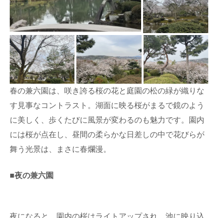
春の兼六園は、咲き誇る桜の花と庭園の松の緑が織りな
す見事なコントラスト。湖面に映る桜がまるで鏡のよう
に美しく、歩くたびに風景が変わるのも魅力です。園内
には桜が点在し、昼間の柔らかな日差しの中で花びらが
舞う光景は、まさに春爛漫。
■夜の兼六園
夜になると、園内の桜はライトアップされ、池に映り込