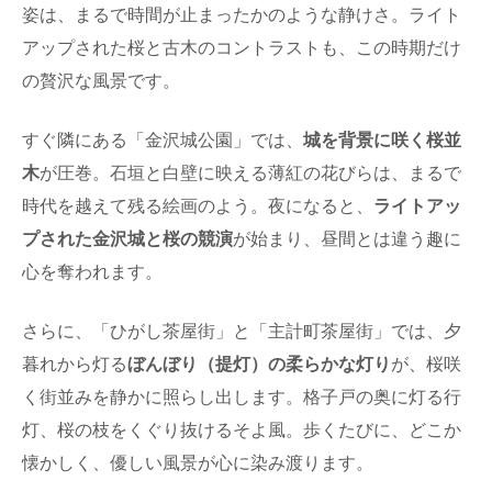
姿は、まるで時間が止まったかのような静けさ。ライト
アップされた桜と古木のコントラストも、この時期だけ
の贅沢な風景です。
すぐ隣にある「金沢城公園」では、
城を背景に咲く桜並
木
が圧巻。石垣と白壁に映える薄紅の花びらは、まるで
時代を越えて残る絵画のよう。夜になると、
ライトアッ
プされた金沢城と桜の競演
が始まり、昼間とは違う趣に
心を奪われます。
さらに、「ひがし茶屋街」と「主計町茶屋街」では、夕
暮れから灯る
ぼんぼり（提灯）の柔らかな灯り
が、桜咲
く街並みを静かに照らし出します。格子戸の奥に灯る行
灯、桜の枝をくぐり抜けるそよ風。歩くたびに、どこか
懐かしく、優しい風景が心に染み渡ります。