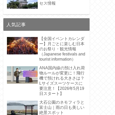
セス情報
人気記事
【全国イベントカレンダ
ー】月ごとに楽しむ日本
のお祭り・観光情報
（Japanese festivals and
tourist information）
ANA国内線の預け入れ荷
物ルールが変更に！飛行
機で預けれる大きさは？
Lサイズスーツケースに
要注意！【2026年5月19
日スタート】
大石公園のネモフィラと
富士山｜雨の日も美しい
絶景スポット