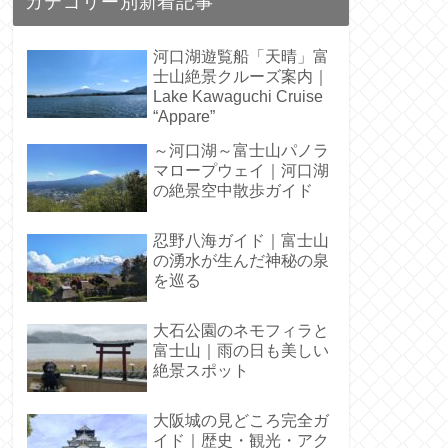
カテゴリー別新着記事
河口湖遊覧船「天晴」富
士山絶景クルーズ案内｜
Lake Kawaguchi Cruise
“Appare”
～河口湖～富士山パノラ
マロープウェイ｜河口湖
の絶景空中散歩ガイド
忍野八海ガイド｜富士山
の湧水が生んだ神秘の泉
を巡る
大石公園のネモフィラと
富士山｜雨の日も美しい
絶景スポット
大阪城の見どころ完全ガ
イド｜歴史・観光・アク