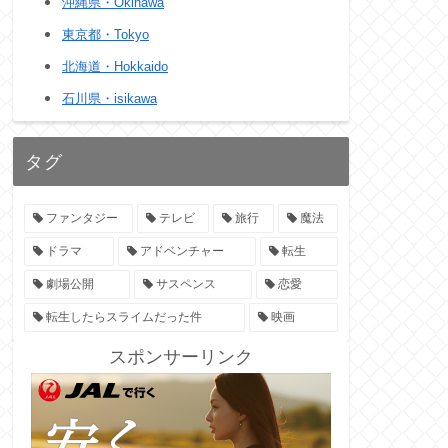
沖縄県・Okinawa
東京都・Tokyo
北海道・Hokkaido
石川県・isikawa
タグ
ファンタジー
テレビ
旅行
魔法
ドラマ
アドベンチャー
転生
劇場公開
サスペンス
恋愛
転生したらスライムだった件
映画
スポンサーリンク