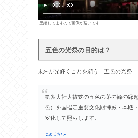
圧縮してますので画像が荒いです
五色の光祭の目的は？
未来が光輝くことを願う「五色の光祭」
氣多大社大祓式の五色の茅の輪の縁
色）を国指定重要文化財拝殿・本殿
変化して照らします。
気多大社HP