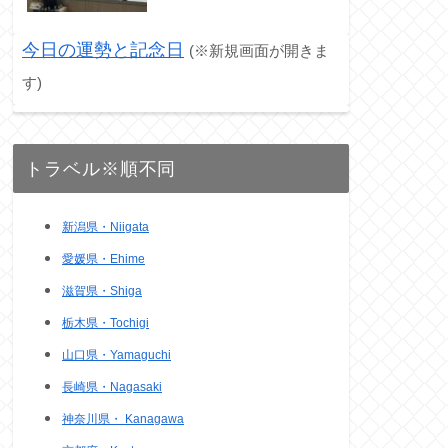
今日の運勢と記念日
(※新規画面が開きま
す)
トラベル※順不同
新潟県・Niigata
愛媛県・Ehime
滋賀県・Shiga
栃木県・Tochigi
山口県・Yamaguchi
長崎県・Nagasaki
神奈川県・ Kanagawa