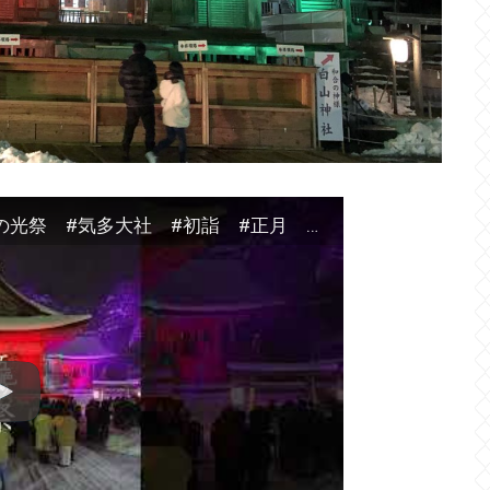
令和4年1月1日 初詣 気多大社 五色の光祭 #気多大社 #初詣 #正月 五色の光祭１月１日〜１月３日 午後６時〜午後１１時