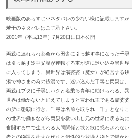
映画版のあらすじ※ネタバレの少ない様に記載しますが
若干のネタバレはご了承下さい。
2001年（平成13年）7月20日に日本公開
両親に連れられ都会から田舎に引っ越す事になった千尋
は引っ越す途中父親が運転する車が道に迷い込み異世界
に入ってしまう、異世界は湯婆婆（魔女）が経営する銭
湯で神さまの為の銭湯です、迷い込んだ千尋と両親は、
両親はブタに千尋はハクと名乗る青年に助けられる、異
世界は働かないと消えてしまうと言われ主である湯婆婆
の所に懇願に行き、千尋は名前を取られ「千」となりこ
の世界で働きながら両親を救い出し元の世界に戻る為に
奮闘する中で生まれる人間関係と欲と欲に惑わされない
者との物語を壮大な作りと個性的な登場人物とで描かれ