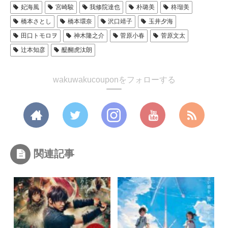
妃海風
宮崎駿
我修院達也
朴璐美
柊瑠美
橋本さとし
橋本環奈
沢口靖子
玉井夕海
田口トモロヲ
神木隆之介
菅原小春
菅原文太
辻󠄀本知彦
醍醐虎汰朗
wakuwakucouponをフォローする
関連記事