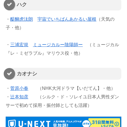
ハク
・
醍醐虎汰朗
宇宙でいちばんあかるい屋根
（天気の
子・他）
・
三浦宏規
ミュージカルー陰陽師ー
（ミュージカル
『レ・ミゼラブル』マリウス役・他）
カオナシ
・
菅原小春
（NHK大河ドラマ【いだてん】・他）
・
辻󠄀本知彦
（シルク・ド・ソレイユ日本人男性ダン
サーで初めて採用・振付師としても活躍）