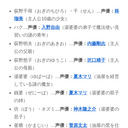
荻野千尋（おぎのちひろ）・千（せん）…
声優：
柊
瑠美
（主人公10歳の少女）
ハク…
声優
：
入野自由
（湯婆婆の弟子で魔法使い見
習いの謎の青年）
荻野明夫（おぎのあきお）…
声優
：
内藤剛志
（主人
公の父親）
荻野悠子（おぎのゆうこ）…
声優
：
沢口靖子
（主人
公の母親）
湯婆婆（ゆばーば）…
声優
：
夏木マリ
（油屋を経営
している謎の魔女）
銭婆（ぜにーば）…
声優
：
夏木マリ
（湯婆婆の双子
の姉）
坊（ぼう）・ネズミ
…声優
：
神木隆之介
（湯婆婆の
息子）
釜爺（かまじい）…
声優
：
菅原文太
（油屋の窯を仕