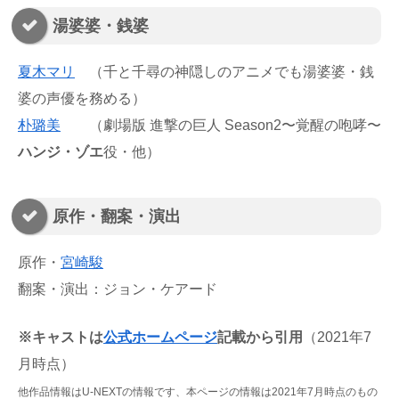
湯婆婆・銭婆
夏木マリ
（千と千尋の神隠しのアニメでも湯婆婆・銭
婆の声優を務める）
朴璐美
（劇場版 進撃の巨人 Season2〜覚醒の咆哮〜
ハンジ・ゾエ
役・他）
原作・翻案・演出
原作・
宮崎駿
翻案・演出：ジョン・ケアード
※キャストは
公式ホームページ
記載から引用
（2021年7
月時点）
他作品情報はU-NEXTの
情報です
、本ページの情報は2021年7月時点のもの