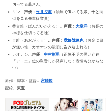
切ってる爺さん）
リン…
声優
：
玉井夕海
（油屋で働いてる娘、千と面
倒を見る先輩従業員）
番台蛙（ばんだいかえる）…
声優
：
大泉洋
（お客の
神様を仕切ってる蛙）
青蛙（あおがえる）…
声優
：
我修院達也
（お金に目
が無い蛙、カオナシの最初に呑み込まれる）
カオナシ…
声優
：
中村彰男
（正体不明の黒い存在
「ア・エ」位の単音しか発声しなく表情も分からな
い）
原作・脚本・監督…
宮崎駿
配給…
東宝