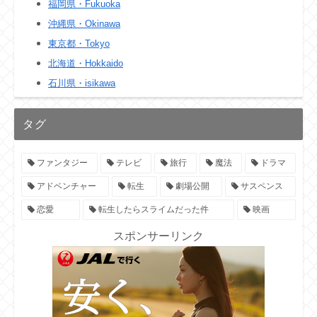
福岡県・Fukuoka
沖縄県・Okinawa
東京都・Tokyo
北海道・Hokkaido
石川県・isikawa
タグ
ファンタジー
テレビ
旅行
魔法
ドラマ
アドベンチャー
転生
劇場公開
サスペンス
恋愛
転生したらスライムだった件
映画
スポンサーリンク