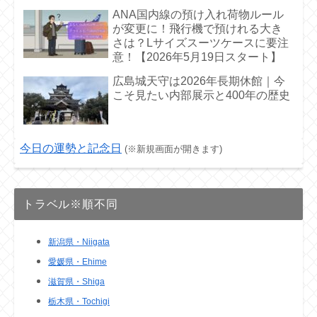
ANA国内線の預け入れ荷物ルール
が変更に！飛行機で預けれる大き
さは？Lサイズスーツケースに要注
意！【2026年5月19日スタート】
広島城天守は2026年長期休館｜今
こそ見たい内部展示と400年の歴史
今日の運勢と記念日
(※新規画面が開きます)
トラベル※順不同
新潟県・Niigata
愛媛県・Ehime
滋賀県・Shiga
栃木県・Tochigi