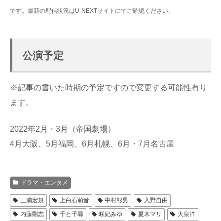
です。最新の配信状況はU-NEXTサイトにてご確認ください。
公演予定
※記事の書いた時期の予定ですので変更する可能性有り
ます。
2022年2月・3月（帝国劇場）
4月大阪、5月福岡、6月札幌、6月・7月名古屋
ドラマ・エンタメ
三浦宏規
上白石萌音
中村彰男
入野自由
内藤剛志
千と千尋
咲妃みゆ
夏木マリ
大泉洋