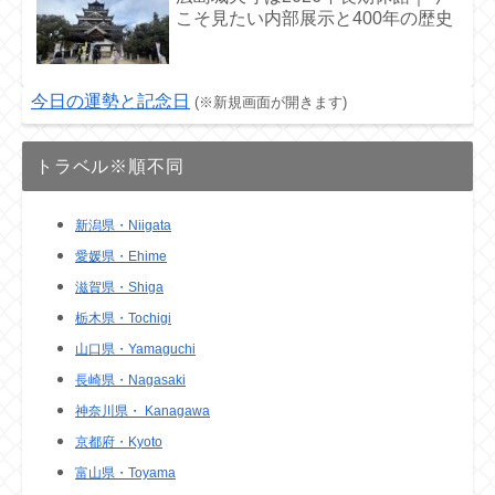
こそ見たい内部展示と400年の歴史
今日の運勢と記念日
(※新規画面が開きます)
トラベル※順不同
新潟県・Niigata
愛媛県・Ehime
滋賀県・Shiga
栃木県・Tochigi
山口県・Yamaguchi
長崎県・Nagasaki
神奈川県・ Kanagawa
京都府・Kyoto
富山県・Toyama