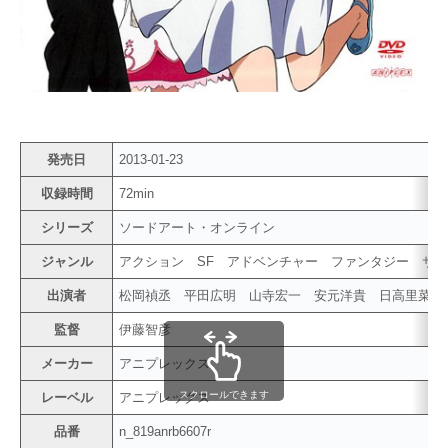
発売日
2013-01-23
収録時間
72min
シリーズ
ソードアート・オンライン
ジャンル
アクション SF アドベンチャー ファンタジー サ
出演者
松岡禎丞 平田広明 山寺宏一 安元洋貴 日高里菜
監督
伊藤智彦
メーカー
アニプレックス
スクロールできます
レーベル
アニプレックス
品番
n_819anrb6607r