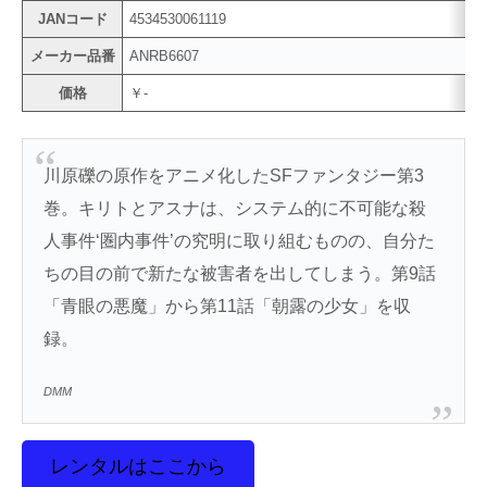
JANコード
4534530061119
メーカー品番
ANRB6607
価格
￥-
川原礫の原作をアニメ化したSFファンタジー第3
巻。キリトとアスナは、システム的に不可能な殺
人事件‘圏内事件’の究明に取り組むものの、自分た
ちの目の前で新たな被害者を出してしまう。第9話
「青眼の悪魔」から第11話「朝露の少女」を収
録。
DMM
レンタルはここから