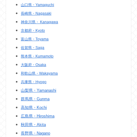
山口県・Yamaguchi
長崎県・Nagasaki
神奈川県・ Kanagawa
京都府・Kyoto
富山県・Toyama
佐賀県・Saga
熊本県・Kumamoto
大阪府・Osaka
和歌山県・Wakayama
兵庫県・Hyogo
山梨県・Yamanashi
群馬県・Gunma
高知県・Kochi
広島県・Hiroshima
秋田県・Akita
長野県・Nagano