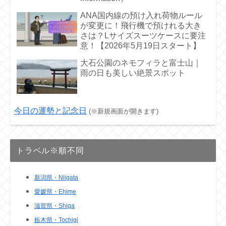
ANA国内線の預け入れ荷物ルール
が変更に！飛行機で預けれる大き
さは？Lサイズスーツケースに要注
意！【2026年5月19日スタート】
大石公園のネモフィラと富士山｜
雨の日も美しい絶景スポット
今日の運勢と記念日
(※新規画面が開きます)
トラベル※順不同
新潟県・Niigata
愛媛県・Ehime
滋賀県・Shiga
栃木県・Tochigi