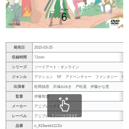
発売日
2015-03-25
収録時間
71min
シリーズ
ソードアート・オンライン
ジャンル
アクション SF アドベンチャー ファンタジー サ
出演者
松岡禎丞 沢城みゆき 戸松遥 伊藤かな恵
監督
伊藤智彦
メーカー
アニプレックス
スクロールできます
レーベル
アニプレックス
品番
n_819anrb11131r