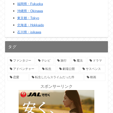
福岡県・Fukuoka
沖縄県・Okinawa
東京都・Tokyo
北海道・Hokkaido
石川県・isikawa
タグ
ファンタジー
テレビ
旅行
魔法
ドラマ
アドベンチャー
転生
劇場公開
サスペンス
恋愛
転生したらスライムだった件
映画
スポンサーリンク