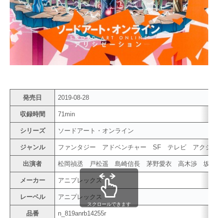
発売日
2019-08-28
収録時間
71min
シリーズ
ソードアート・オンライン
ジャンル
ファンタジー アドベンチャー SF テレビ アク
出演者
松岡禎丞 戸松遥 島崎信長 茅野愛衣 高木渉 坂
メーカー
アニプレックス
レーベル
アニプレックス
スクロールできます
品番
n_819anrb14255r