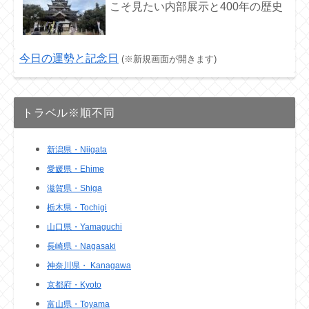
こそ見たい内部展示と400年の歴史
今日の運勢と記念日
(※新規画面が開きます)
トラベル※順不同
新潟県・Niigata
愛媛県・Ehime
滋賀県・Shiga
栃木県・Tochigi
山口県・Yamaguchi
長崎県・Nagasaki
神奈川県・ Kanagawa
京都府・Kyoto
富山県・Toyama