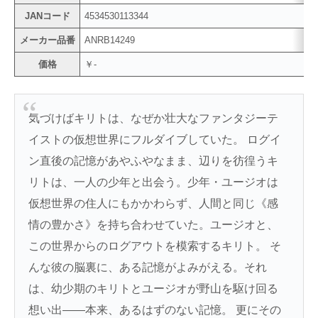
JANコード
4534530113344
メーカー品番
ANRB14249
価格
￥-
気づけばキリトは、なぜか壮大なファンタジーテ
イストの仮想世界にフルダイブしていた。 ログイ
ン直後の記憶があやふやなまま、辺りを彷徨うキ
リトは、一人の少年と出会う。少年・ユージオは
仮想世界の住人にもかかわらず、人間と同じ《感
情の豊かさ》を持ち合わせていた。ユージオと、
この世界からのログアウトを模索するキリト。 そ
んな彼の脳裏に、ある記憶がよみがえる。それ
は、幼少期のキリトとユージオが野山を駆け回る
想い出――本来、あるはずのない記憶。 更にその