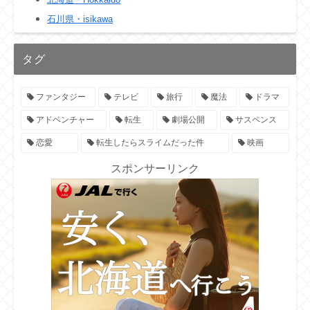
石川県・isikawa
タグ
ファンタジー
テレビ
旅行
魔法
ドラマ
アドベンチャー
転生
劇場公開
サスペンス
恋愛
転生したらスライムだった件
映画
スポンサーリンク