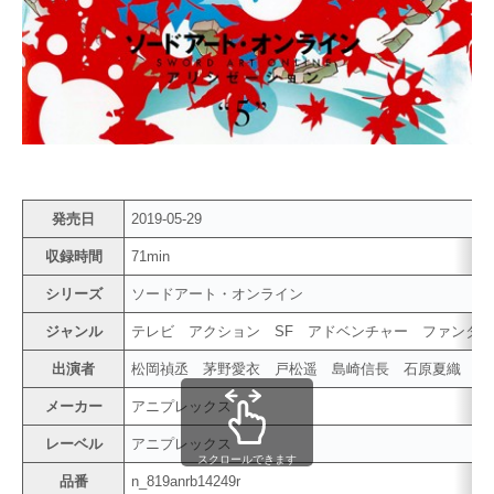
発売日
2019-05-29
収録時間
71min
シリーズ
ソードアート・オンライン
ジャンル
テレビ アクション SF アドベンチャー ファン
出演者
松岡禎丞 茅野愛衣 戸松遥 島崎信長 石原夏織 
メーカー
アニプレックス
レーベル
アニプレックス
スクロールできます
品番
n_819anrb14249r