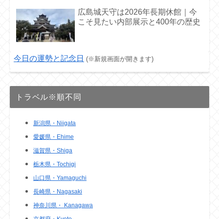
広島城天守は2026年長期休館｜今
こそ見たい内部展示と400年の歴史
今日の運勢と記念日
(※新規画面が開きます)
トラベル※順不同
新潟県・Niigata
愛媛県・Ehime
滋賀県・Shiga
栃木県・Tochigi
山口県・Yamaguchi
長崎県・Nagasaki
神奈川県・ Kanagawa
京都府・Kyoto