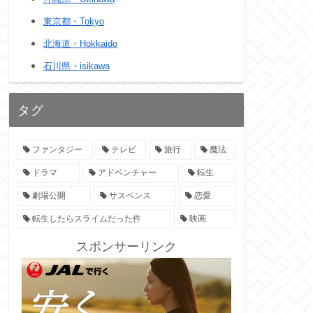
東京都・Tokyo
北海道・Hokkaido
石川県・isikawa
タグ
ファンタジー
テレビ
旅行
魔法
ドラマ
アドベンチャー
転生
劇場公開
サスペンス
恋愛
転生したらスライムだった件
映画
スポンサーリンク