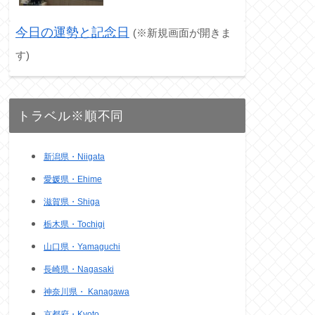
今日の運勢と記念日
(※新規画面が開きま
す)
トラベル※順不同
新潟県・Niigata
愛媛県・Ehime
滋賀県・Shiga
栃木県・Tochigi
山口県・Yamaguchi
長崎県・Nagasaki
神奈川県・ Kanagawa
京都府・Kyoto