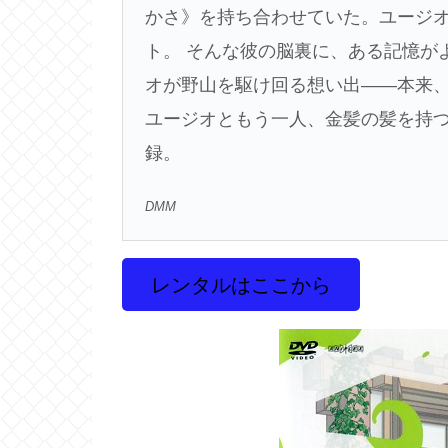
かさ》を持ち合わせていた。ユージ
ト。 そんな彼の脳裏に、ある記憶が
オが野山を駆け回る想い出――本来、
ユージオともう一人、金髪の髪を持つ
録。
DMM
レンタルはここから