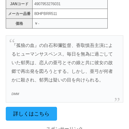
JANコード
4907953276031
メーカー品番
80HPBRR511
価格
￥-
『孤狼の血』の白石和彌監督、香取慎吾主演によ
るヒューマンサスペンス。毎日を無為に過ごして
いた郁男は、恋人の亜弓とその娘と共に彼女の故
郷で再出発を図ろうとする。しかし、亜弓が何者
かに殺され、郁男は疑いの目を向けられる。
DMM
詳しくはこちら
スポンサーリンク