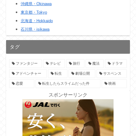
沖縄県・Okinawa
東京都・Tokyo
北海道・Hokkaido
石川県・isikawa
タグ
ファンタジー
テレビ
旅行
魔法
ドラマ
アドベンチャー
転生
劇場公開
サスペンス
恋愛
転生したらスライムだった件
映画
スポンサーリンク