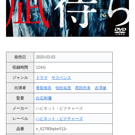
発売日
2020-03-03
収録時間
124分
ジャンル
ドラマ
サスペンス
出演者
香取慎吾
恒松祐里
西田尚美
吉澤健
監督
白石和彌
メーカー
ハピネット・ピクチャーズ
レーベル
ハピネット・ピクチャーズ
品番
n_62780hpbrr511r