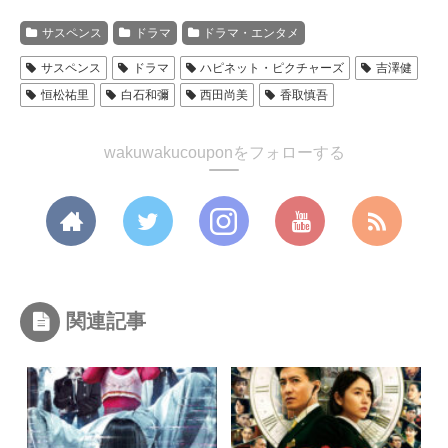
サスペンス
ドラマ
ドラマ・エンタメ
サスペンス
ドラマ
ハピネット・ピクチャーズ
吉澤健
恒松祐里
白石和彌
西田尚美
香取慎吾
wakuwakucouponをフォローする
関連記事