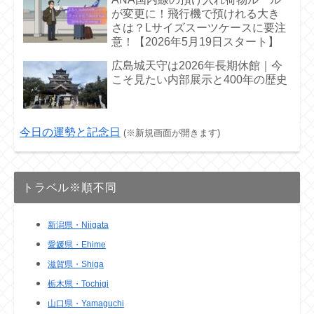
が変更に！飛行機で預けれる大き
さは？Lサイズスーツケースに要注
意！【2026年5月19日スタート】
広島城天守は2026年長期休館｜今
こそ見たい内部展示と400年の歴史
今日の運勢と記念日
(※新規画面が開きます)
トラベル※順不同
新潟県・Niigata
愛媛県・Ehime
滋賀県・Shiga
栃木県・Tochigi
山口県・Yamaguchi