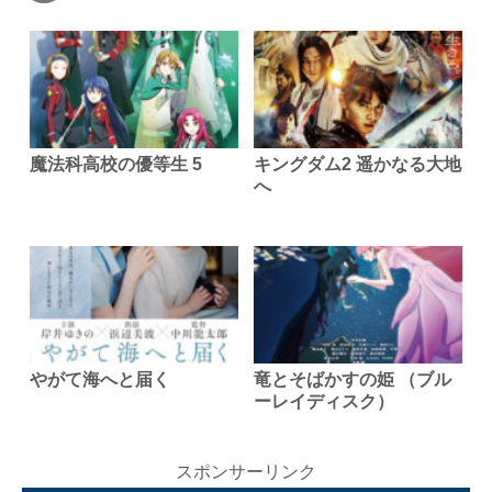
魔法科高校の優等生 5
キングダム2 遥かなる大地
へ
やがて海へと届く
竜とそばかすの姫 （ブル
ーレイディスク）
スポンサーリンク