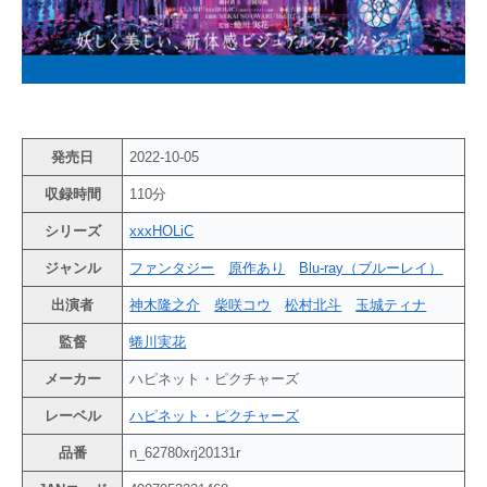
発売日
2022-10-05
収録時間
110分
シリーズ
xxxHOLiC
ジャンル
ファンタジー
原作あり
Blu-ray（ブルーレイ）
出演者
神木隆之介
柴咲コウ
松村北斗
玉城ティナ
監督
蜷川実花
メーカー
ハピネット・ピクチャーズ
レーベル
ハピネット・ピクチャーズ
品番
n_62780xrj20131r