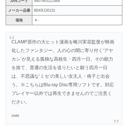
JANコード
4907953221468
メーカー品番
80XRJ20131
価格
￥-
CLAMP原作の大ヒット漫画を蜷川実花監督が映画
化したファンタジー。人の心の闇に寄り付く‘アヤ
カシ’が見える孤独な高校生・四月一日。その能力
を捨て、普通の生活を送りたいと願う四月一日
は、不思議な‘ミセ’の美しい女主人・侑子と出会
う。※こちらはBlu-ray Disc専用ソフトです。対応
プレイヤー以外では再生できませんのでご注意く
ださい。
DMM