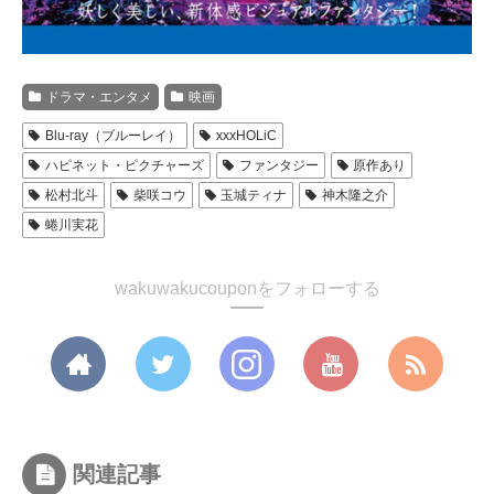
ドラマ・エンタメ
映画
Blu-ray（ブルーレイ）
xxxHOLiC
ハピネット・ピクチャーズ
ファンタジー
原作あり
松村北斗
柴咲コウ
玉城ティナ
神木隆之介
蜷川実花
wakuwakucouponをフォローする
関連記事