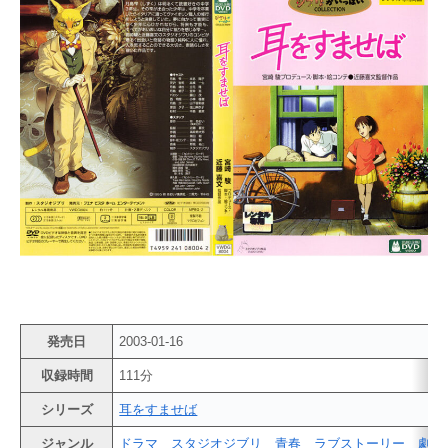
発売日
2003-01-16
収録時間
111分
シリーズ
耳をすませば
ジャンル
ドラマ
スタジオジブリ
青春
ラブストーリー
劇場