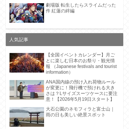
劇場版 転生したらスライムだった
件 紅蓮の絆編
人気記事
【全国イベントカレンダー】月ご
とに楽しむ日本のお祭り・観光情
報 （Japanese festivals and tourist
information）
ANA国内線の預け入れ荷物ルール
が変更に！飛行機で預けれる大き
さは？Lサイズスーツケースに要注
意！【2026年5月19日スタート】
大石公園のネモフィラと富士山｜
雨の日も美しい絶景スポット