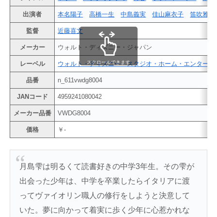
出演者
本名陽子
高橋一生
中島義実
佳山麻衣子
笛吹雅子
監督
近藤喜文
メーカー
ウォルト・ディズニー・ジャパン
スクロールできます
レーベル
ウォルト・ディズニー・スタジオ・ホーム・エンターテ
品番
n_611vwdg8004
JANコード
4959241080042
メーカー品番
VWDG8004
価格
￥-
月島雫は明るくて読書好きの中学3年生。その雫が
出会った少年は、中学を卒業したらイタリアに渡
ってヴァイオリン職人の修行をしようと決意して
いた。夢に向かって着実に歩く少年に心惹かれな