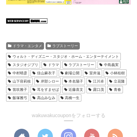
ドラマ・エンタメ
ラブストーリー
ウォルト・ディズニー・スタジオ・ホーム・エンターテイメント
スタジオジブリ
ドラマ
ラブストーリー
中島義実
中村晴彦
佳山麻衣子
劇場公開
室井滋
小林桂樹
山下容莉枝
岸部シロー
本名陽子
江川卓
立花隆
笛吹雅子
耳をすませば
近藤喜文
露口茂
青春
飯塚雅弓
高山みなみ
高橋一生
wakuwakucouponをフォローする