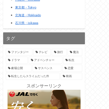
東京都・Tokyo
北海道・Hokkaido
石川県・isikawa
タグ
ファンタジー
テレビ
旅行
魔法
ドラマ
アドベンチャー
転生
劇場公開
サスペンス
恋愛
転生したらスライムだった件
映画
スポンサーリンク