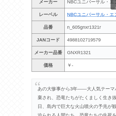
メーカー
NBCユニバーサル・
レーベル
NBCユニバーサル・
品番
n_605gnxr1321r
JANコード
4988102719579
メーカー品番
GNXR1321
価格
￥-
あの大惨事から3年――大人気テーマ
棄され、恐竜たちがたくましく生き
日、島内で巨大な火山噴火の予兆が
迫られる人間たち。恐竜たちの生死