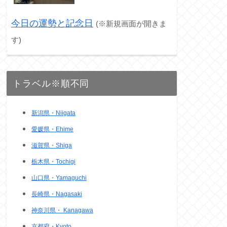
今日の運勢と記念日
(※新規画面が開きま
す)
トラベル※順不同
新潟県・Niigata
愛媛県・Ehime
滋賀県・Shiga
栃木県・Tochigi
山口県・Yamaguchi
長崎県・Nagasaki
神奈川県・ Kanagawa
京都府・Kyoto