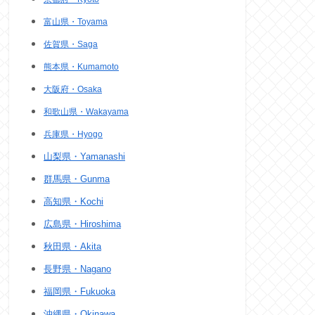
富山県・Toyama
佐賀県・Saga
熊本県・Kumamoto
大阪府・Osaka
和歌山県・Wakayama
兵庫県・Hyogo
山梨県・Yamanashi
群馬県・Gunma
高知県・Kochi
広島県・Hiroshima
秋田県・Akita
イフ・スポール
ジェフ・ゴールドブラム
長野県・Nagano
福岡県・Fukuoka
沖縄県・Okinawa