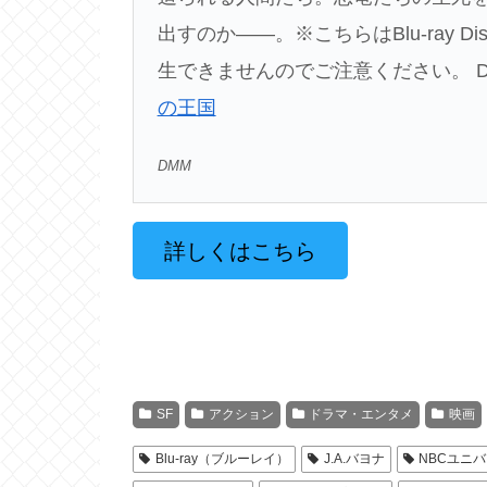
出すのか――。※こちらはBlu-ray
生できませんのでご注意ください。 
の王国
DMM
詳しくはこちら
SF
アクション
ドラマ・エンタメ
映画
Blu-ray（ブルーレイ）
J.A.バヨナ
NBCユニ