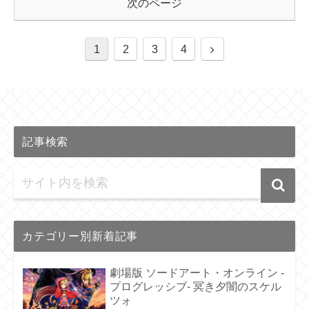
次のページ
1
2
3
4
記事検索
カテゴリー別新着記事
劇場版 ソードアート・オンライン -
プログレッシブ- 冥き夕闇のスケル
ツォ