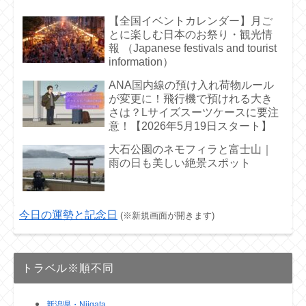
【全国イベントカレンダー】月ご
とに楽しむ日本のお祭り・観光情
報 （Japanese festivals and tourist
information）
ANA国内線の預け入れ荷物ルール
が変更に！飛行機で預けれる大き
さは？Lサイズスーツケースに要注
意！【2026年5月19日スタート】
大石公園のネモフィラと富士山｜
雨の日も美しい絶景スポット
今日の運勢と記念日
(※新規画面が開きます)
トラベル※順不同
新潟県・Niigata