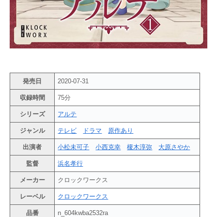
発売日
2020-07-31
収録時間
75分
シリーズ
アルテ
ジャンル
テレビ
ドラマ
原作あり
出演者
小松未可子
小西克幸
榎木淳弥
大原さやか
監督
浜名孝行
メーカー
クロックワークス
レーベル
クロックワークス
品番
n_604kwba2532ra