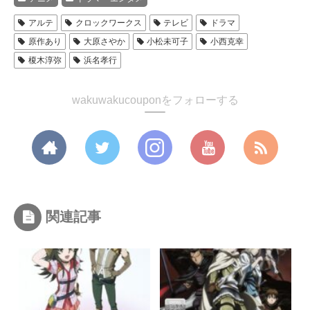
アルテ
クロックワークス
テレビ
ドラマ
原作あり
大原さやか
小松未可子
小西克幸
榎木淳弥
浜名孝行
wakuwakucouponをフォローする
関連記事