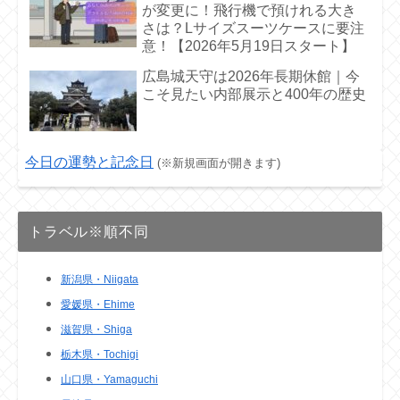
が変更に！飛行機で預けれる大き
さは？Lサイズスーツケースに要注
意！【2026年5月19日スタート】
広島城天守は2026年長期休館｜今
こそ見たい内部展示と400年の歴史
今日の運勢と記念日
(※新規画面が開きます)
トラベル※順不同
新潟県・Niigata
愛媛県・Ehime
滋賀県・Shiga
栃木県・Tochigi
山口県・Yamaguchi