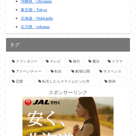
沖縄県・Okinawa
東京都・Tokyo
北海道・Hokkaido
石川県・isikawa
タグ
ファンタジー
テレビ
旅行
魔法
ドラマ
アドベンチャー
転生
劇場公開
サスペンス
恋愛
転生したらスライムだった件
映画
スポンサーリンク