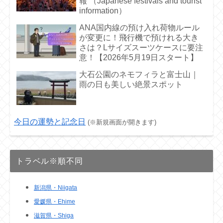
報 （Japanese festivals and tourist
information）
ANA国内線の預け入れ荷物ルール
が変更に！飛行機で預けれる大き
さは？Lサイズスーツケースに要注
意！【2026年5月19日スタート】
大石公園のネモフィラと富士山｜
雨の日も美しい絶景スポット
今日の運勢と記念日
(※新規画面が開きます)
トラベル※順不同
新潟県・Niigata
愛媛県・Ehime
滋賀県・Shiga