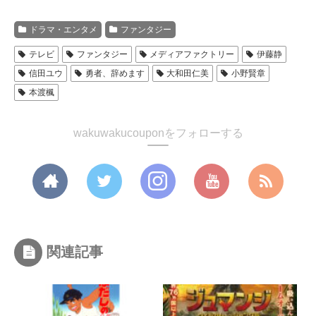
ドラマ・エンタメ
ファンタジー
テレビ
ファンタジー
メディアファクトリー
伊藤静
信田ユウ
勇者、辞めます
大和田仁美
小野賢章
本渡楓
wakuwakucouponをフォローする
関連記事