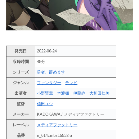
発売日
2022-06-24
収録時間
48分
シリーズ
勇者、辞めます
ジャンル
ファンタジー
テレビ
出演者
小野賢章
本渡楓
伊藤静
大和田仁美
監督
信田ユウ
メーカー
KADOKAWA / メディアファクトリー
レーベル
メディアファクトリー
品番
n_614zmbz15532ra