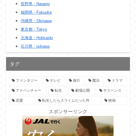
長野県・Nagano
福岡県・Fukuoka
沖縄県・Okinawa
東京都・Tokyo
北海道・Hokkaido
石川県・isikawa
タグ
ファンタジー
テレビ
旅行
魔法
ドラマ
アドベンチャー
転生
劇場公開
サスペンス
恋愛
転生したらスライムだった件
映画
スポンサーリンク