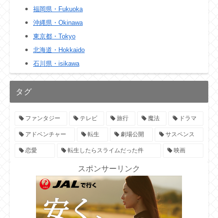
福岡県・Fukuoka
沖縄県・Okinawa
東京都・Tokyo
北海道・Hokkaido
石川県・isikawa
タグ
ファンタジー
テレビ
旅行
魔法
ドラマ
アドベンチャー
転生
劇場公開
サスペンス
恋愛
転生したらスライムだった件
映画
スポンサーリンク