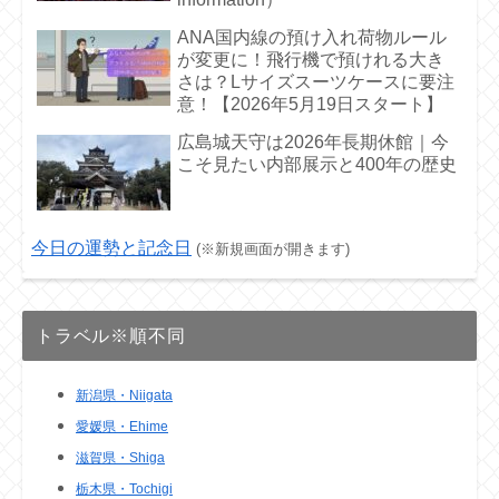
ANA国内線の預け入れ荷物ルール
が変更に！飛行機で預けれる大き
さは？Lサイズスーツケースに要注
意！【2026年5月19日スタート】
広島城天守は2026年長期休館｜今
こそ見たい内部展示と400年の歴史
今日の運勢と記念日
(※新規画面が開きます)
トラベル※順不同
新潟県・Niigata
愛媛県・Ehime
滋賀県・Shiga
栃木県・Tochigi