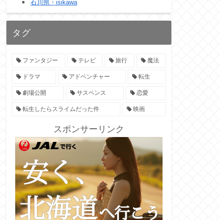
石川県・isikawa
タグ
ファンタジー
テレビ
旅行
魔法
ドラマ
アドベンチャー
転生
劇場公開
サスペンス
恋愛
転生したらスライムだった件
映画
スポンサーリンク