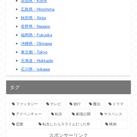
高知県・Kochi
広島県・Hiroshima
秋田県・Akita
長野県・Nagano
福岡県・Fukuoka
沖縄県・Okinawa
東京都・Tokyo
北海道・Hokkaido
石川県・isikawa
タグ
ファンタジー
テレビ
旅行
魔法
ドラマ
アドベンチャー
転生
劇場公開
サスペンス
恋愛
転生したらスライムだった件
映画
スポンサーリンク