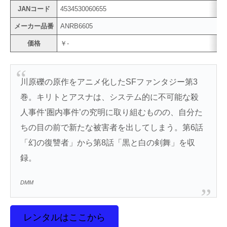
JANコード
4534530060655
メーカー品番
ANRB6605
価格
￥-
川原礫の原作をアニメ化したSFファンタジー第3
巻。キリトとアスナは、システム的に不可能な殺
人事件‘圏内事件’の究明に取り組むものの、自分た
ちの目の前で新たな被害者を出してしまう。第6話
「幻の復讐者」から第8話「黒と白の剣舞」を収
録。
DMM
レンタルはここから