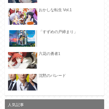
おかしな転生 Vol.1
「すずめの戸締まり」
六花の勇者1
沈黙のパレード
人気記事