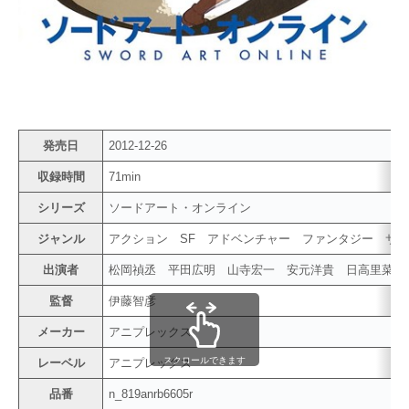
発売日
2012-12-26
収録時間
71min
シリーズ
ソードアート・オンライン
ジャンル
アクション SF アドベンチャー ファンタジー サ
出演者
松岡禎丞 平田広明 山寺宏一 安元洋貴 日高里菜
監督
伊藤智彦
メーカー
アニプレックス
スクロールできます
レーベル
アニプレックス
品番
n_819anrb6605r