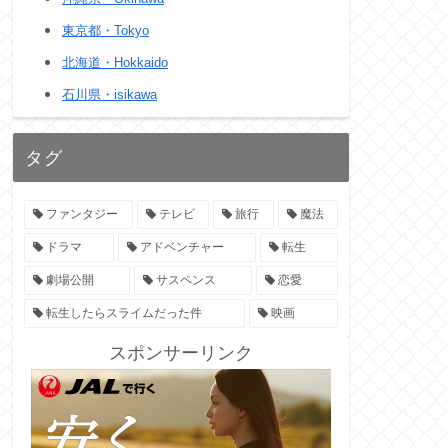
東京都・Tokyo
北海道・Hokkaido
石川県・isikawa
タグ
ファンタジー
テレビ
旅行
魔法
ドラマ
アドベンチャー
転生
劇場公開
サスペンス
恋愛
転生したらスライムだった件
映画
スポンサーリンク