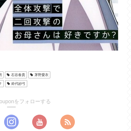
明
石谷春貴
茅野愛衣
？
鈴代紗弓
ucouponをフォローする