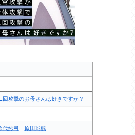
二回攻撃のお母さんは好きですか？
鈴代紗弓
原田彩楓