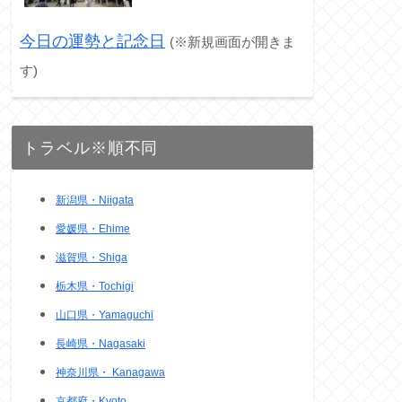
今日の運勢と記念日
(※新規画面が開きま
す)
トラベル※順不同
新潟県・Niigata
愛媛県・Ehime
滋賀県・Shiga
栃木県・Tochigi
山口県・Yamaguchi
長崎県・Nagasaki
神奈川県・ Kanagawa
京都府・Kyoto