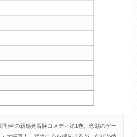
親同伴’の新感覚冒険コメディ第1巻。念願のゲー
生・大好真人。冒険に心を躍らせるが、なぜか彼