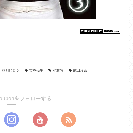
品川ヒロシ
大谷亮平
小林豊
武田玲奈
ucouponをフォローする