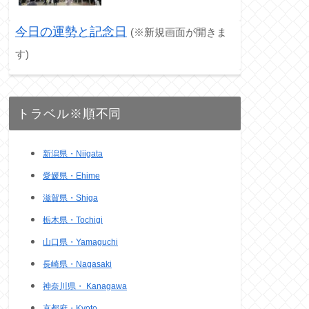
今日の運勢と記念日
(※新規画面が開きま
す)
トラベル※順不同
新潟県・Niigata
愛媛県・Ehime
滋賀県・Shiga
栃木県・Tochigi
山口県・Yamaguchi
長崎県・Nagasaki
神奈川県・ Kanagawa
京都府・Kyoto