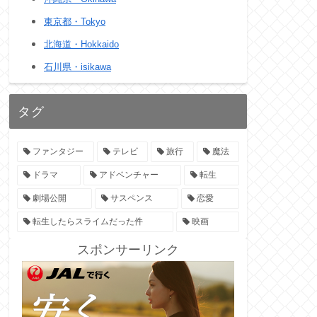
東京都・Tokyo
北海道・Hokkaido
石川県・isikawa
タグ
ファンタジー
テレビ
旅行
魔法
ドラマ
アドベンチャー
転生
劇場公開
サスペンス
恋愛
転生したらスライムだった件
映画
スポンサーリンク