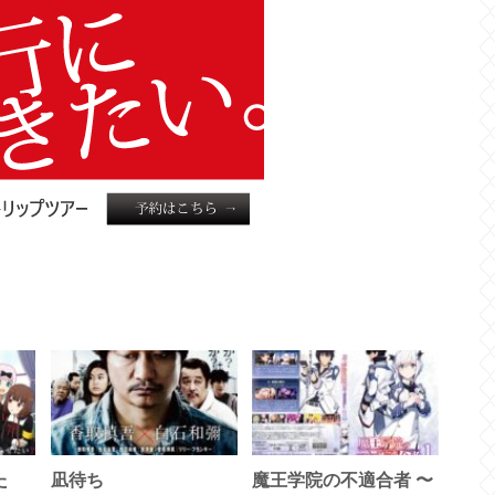
た
凪待ち
魔王学院の不適合者 〜