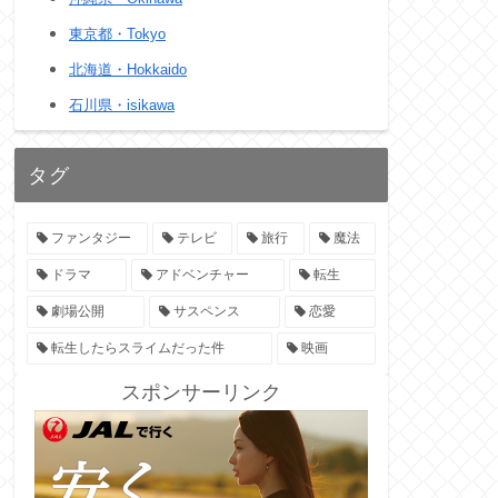
東京都・Tokyo
北海道・Hokkaido
石川県・isikawa
タグ
ファンタジー
テレビ
旅行
魔法
ドラマ
アドベンチャー
転生
劇場公開
サスペンス
恋愛
転生したらスライムだった件
映画
スポンサーリンク