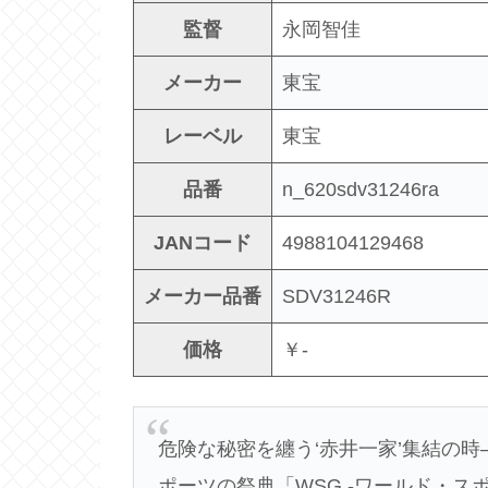
監督
永岡智佳
メーカー
東宝
レーベル
東宝
品番
n_620sdv31246ra
JANコード
4988104129468
メーカー品番
SDV31246R
価格
￥-
危険な秘密を纏う‘赤井一家’集結の時
ポーツの祭典「WSG -ワールド・ス