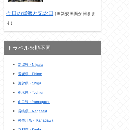
今日の運勢と記念日
(※新規画面が開きま
す)
トラベル※順不同
新潟県・Niigata
愛媛県・Ehime
滋賀県・Shiga
栃木県・Tochigi
山口県・Yamaguchi
長崎県・Nagasaki
神奈川県・ Kanagawa
京都府・Kyoto