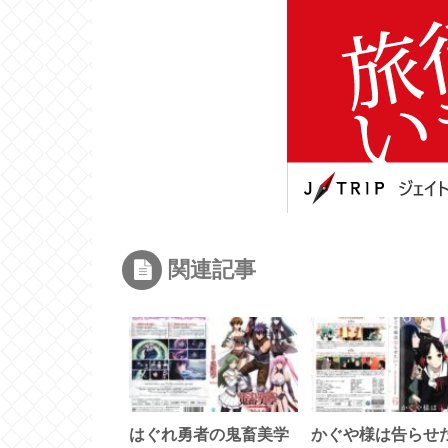
関連記事
はぐれ勇者の鬼畜美学
かぐや様は告らせ