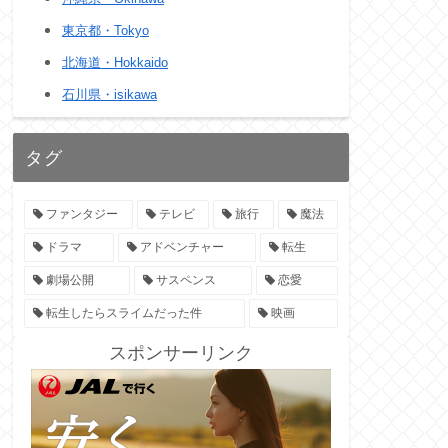
東京都・Tokyo
北海道・Hokkaido
石川県・isikawa
タグ
ファンタジー
テレビ
旅行
魔法
ドラマ
アドベンチャー
転生
劇場公開
サスペンス
恋愛
転生したらスライムだった件
映画
スポンサーリンク