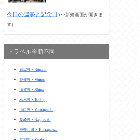
今日の運勢と記念日
(※新規画面が開きま
す)
トラベル※順不同
新潟県・Niigata
愛媛県・Ehime
滋賀県・Shiga
栃木県・Tochigi
山口県・Yamaguchi
長崎県・Nagasaki
神奈川県・ Kanagawa
京都府・Kyoto