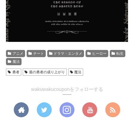
アニメ
チート
ドラマ・エンタメ
ヒーロー
転生
魔法
勇者
盾の勇者の成り上がり
魔法
wakuwakucouponをフォローする