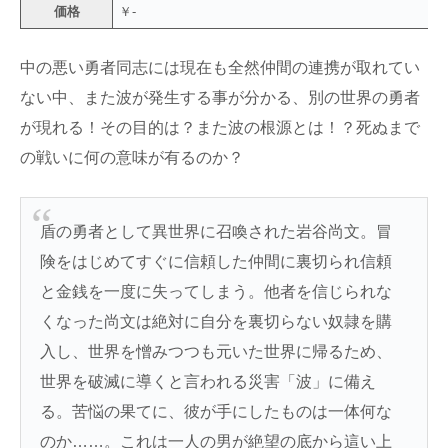
価格
￥-
中の悪い勇者同志には現在も全然仲間の連携が取れてい
ない中、また波が発生する事が分かる、別の世界の勇者
が現れる！その目的は？また波の根源とは！？死ぬまで
の戦いに何の意味が有るのか？
盾の勇者として異世界に召喚された岩谷尚文。冒
険をはじめてすぐに信頼した仲間に裏切られ信頼
と金銭を一度に失ってしまう。他者を信じられな
くなった尚文は絶対に自分を裏切らない奴隷を購
入し、世界を憎みつつも元いた世界に帰るため、
世界を破滅に導くと言われる災害「波」に備え
る。苦悩の果てに、彼が手にしたものは一体何な
のか……。これは一人の男が絶望の底から這い上