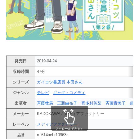
発売日
2019-04-24
収録時間
47分
シリーズ
ガイコツ書店員 本田さん
ジャンル
テレビ
ギャグ・コメディ
出演者
斉藤壮馬
三瓶由布子
喜多村英梨
斉藤貴美子
遠藤
メーカー
KADOKAWA / メディアファクトリー
レーベル
メディアファクトリー
スクロールできます
品番
n_614acbr10963r