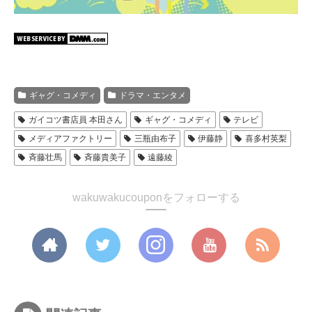
ギャグ・コメディ
ドラマ・エンタメ
ガイコツ書店員 本田さん
ギャグ・コメディ
テレビ
メディアファクトリー
三瓶由布子
伊藤静
喜多村英梨
斉藤壮馬
斉藤貴美子
遠藤綾
wakuwakucouponをフォローする