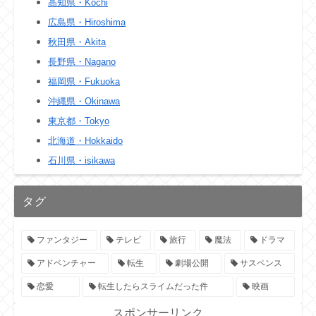
高知県・Kochi
広島県・Hiroshima
秋田県・Akita
長野県・Nagano
福岡県・Fukuoka
沖縄県・Okinawa
東京都・Tokyo
北海道・Hokkaido
石川県・isikawa
タグ
ファンタジー
テレビ
旅行
魔法
ドラマ
アドベンチャー
転生
劇場公開
サスペンス
恋愛
転生したらスライムだった件
映画
スポンサーリンク