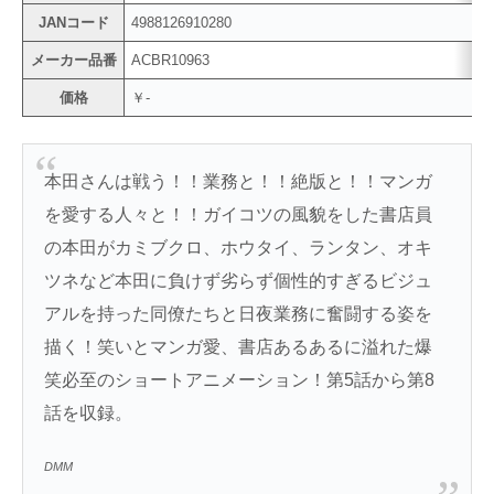
JANコード
4988126910280
メーカー品番
ACBR10963
価格
￥-
本田さんは戦う！！業務と！！絶版と！！マンガ
を愛する人々と！！ガイコツの風貌をした書店員
の本田がカミブクロ、ホウタイ、ランタン、オキ
ツネなど本田に負けず劣らず個性的すぎるビジュ
アルを持った同僚たちと日夜業務に奮闘する姿を
描く！笑いとマンガ愛、書店あるあるに溢れた爆
笑必至のショートアニメーション！第5話から第8
話を収録。
DMM