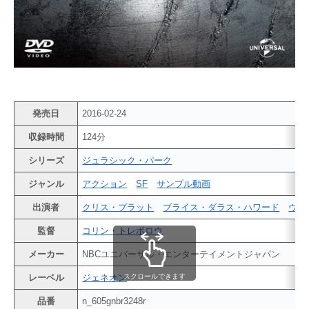
発売日
2016-02-24
収録時間
124分
シリーズ
ジュラシック・パーク
ジャンル
アクション
SF
サンプル動画
出演者
クリス・プラット
ブライス・ダラス・ハワード
ヴィ
監督
コリン・トレボロウ
メーカー
NBCユニバーサル・エンターテイメントジャパン
スクロールできます
レーベル
ジェネオン
品番
n_605gnbr3248r