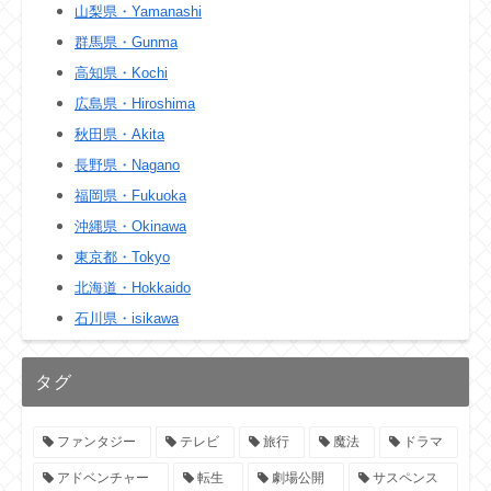
山梨県・Yamanashi
群馬県・Gunma
高知県・Kochi
広島県・Hiroshima
秋田県・Akita
長野県・Nagano
福岡県・Fukuoka
沖縄県・Okinawa
東京都・Tokyo
北海道・Hokkaido
石川県・isikawa
タグ
ファンタジー
テレビ
旅行
魔法
ドラマ
アドベンチャー
転生
劇場公開
サスペンス