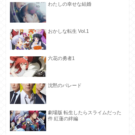
わたしの幸せな結婚
おかしな転生 Vol.1
六花の勇者1
沈黙のパレード
劇場版 転生したらスライムだった
件 紅蓮の絆編