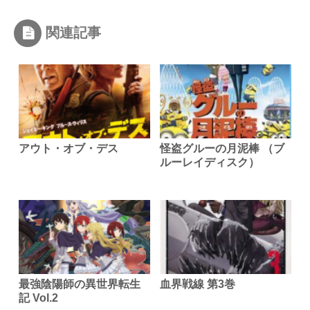
関連記事
アウト・オブ・デス
怪盗グルーの月泥棒 （ブ
ルーレイディスク）
最強陰陽師の異世界転生
血界戦線 第3巻
記 Vol.2