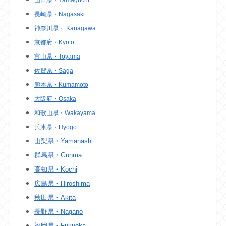
山口県・Yamaguchi
長崎県・Nagasaki
神奈川県・ Kanagawa
京都府・Kyoto
富山県・Toyama
佐賀県・Saga
熊本県・Kumamoto
大阪府・Osaka
和歌山県・Wakayama
兵庫県・Hyogo
山梨県・Yamanashi
群馬県・Gunma
高知県・Kochi
広島県・Hiroshima
秋田県・Akita
長野県・Nagano
福岡県・Fukuoka