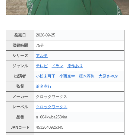
発売日
2020-09-25
収録時間
75分
シリーズ
アルテ
ジャンル
テレビ
ドラマ
原作あり
出演者
小松未可子
小西克幸
榎木淳弥
大原さやか
監督
浜名孝行
メーカー
クロックワークス
レーベル
クロックワークス
品番
n_604kwba2534ra
JANコード
4532640925345