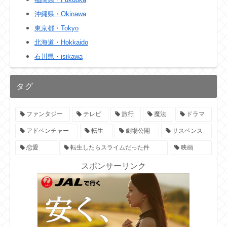
沖縄県・Okinawa
東京都・Tokyo
北海道・Hokkaido
石川県・isikawa
タグ
ファンタジー
テレビ
旅行
魔法
ドラマ
アドベンチャー
転生
劇場公開
サスペンス
恋愛
転生したらスライムだった件
映画
スポンサーリンク