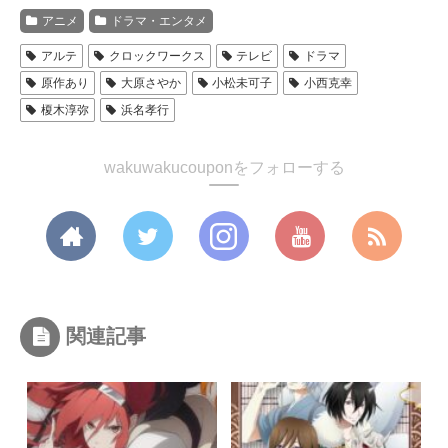
アニメ
ドラマ・エンタメ
アルテ
クロックワークス
テレビ
ドラマ
原作あり
大原さやか
小松未可子
小西克幸
榎木淳弥
浜名孝行
wakuwakucouponをフォローする
関連記事