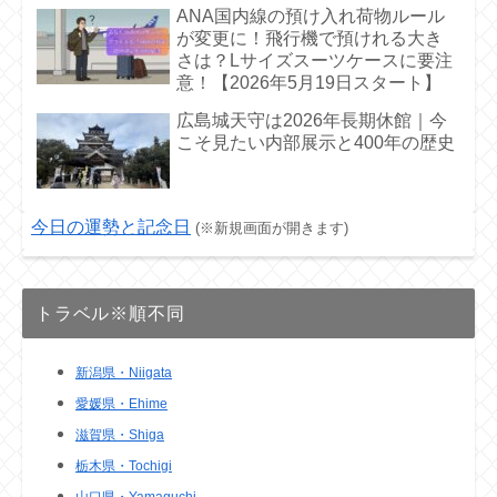
ANA国内線の預け入れ荷物ルール
が変更に！飛行機で預けれる大き
さは？Lサイズスーツケースに要注
意！【2026年5月19日スタート】
広島城天守は2026年長期休館｜今
こそ見たい内部展示と400年の歴史
今日の運勢と記念日
(※新規画面が開きます)
トラベル※順不同
新潟県・Niigata
愛媛県・Ehime
滋賀県・Shiga
栃木県・Tochigi