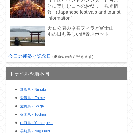
【全国イベントカレンダー】月ご
とに楽しむ日本のお祭り・観光情
報 （Japanese festivals and tourist
information）
大石公園のネモフィラと富士山｜
雨の日も美しい絶景スポット
今日の運勢と記念日
(※新規画面が開きます)
トラベル※順不同
新潟県・Niigata
愛媛県・Ehime
滋賀県・Shiga
栃木県・Tochigi
山口県・Yamaguchi
長崎県・Nagasaki