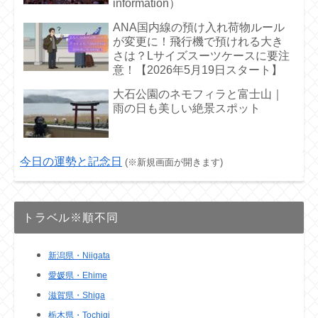
information）
ANA国内線の預け入れ荷物ルール
が変更に！飛行機で預けれる大き
さは？Lサイズスーツケースに要注
意！【2026年5月19日スタート】
大石公園のネモフィラと富士山｜
雨の日も美しい絶景スポット
今日の運勢と記念日
(※新規画面が開きます)
トラベル※順不同
新潟県・Niigata
愛媛県・Ehime
滋賀県・Shiga
栃木県・Tochigi