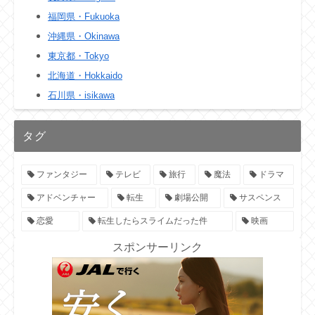
福岡県・Fukuoka
沖縄県・Okinawa
東京都・Tokyo
北海道・Hokkaido
石川県・isikawa
タグ
ファンタジー
テレビ
旅行
魔法
ドラマ
アドベンチャー
転生
劇場公開
サスペンス
恋愛
転生したらスライムだった件
映画
スポンサーリンク