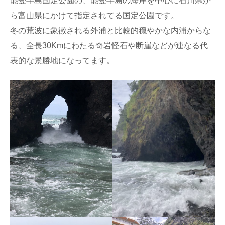
能登半島国定公園の、能登半島の海岸を中心に石川県か
ら富山県にかけて指定されてる国定公園です。
冬の荒波に象徴される外浦と比較的穏やかな内浦からな
る、全長30Kmにわたる奇岩怪石や断崖などが連なる代
表的な景勝地になってます。