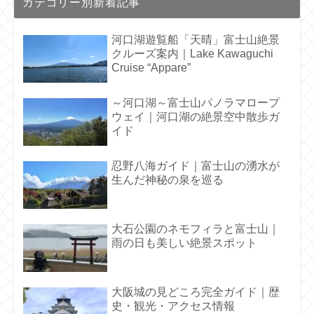
カテゴリー別新着記事
河口湖遊覧船「天晴」富士山絶景
クルーズ案内｜Lake Kawaguchi
Cruise “Appare”
～河口湖～富士山パノラマロープ
ウェイ｜河口湖の絶景空中散歩ガ
イド
忍野八海ガイド｜富士山の湧水が
生んだ神秘の泉を巡る
大石公園のネモフィラと富士山｜
雨の日も美しい絶景スポット
大阪城の見どころ完全ガイド｜歴
史・観光・アクセス情報