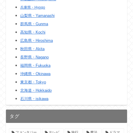
兵庫県・Hyogo
山梨県・Yamanashi
群馬県・Gunma
高知県・Kochi
広島県・Hiroshima
秋田県・Akita
長野県・Nagano
福岡県・Fukuoka
沖縄県・Okinawa
東京都・Tokyo
北海道・Hokkaido
石川県・isikawa
タグ
ファンタジー
テレビ
旅行
魔法
ドラマ