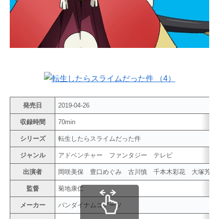
発売日
2019-04-26
収録時間
70min
シリーズ
転生したらスライムだった件
ジャンル
アドベンチャー ファンタジー テレビ
出演者
岡咲美保 豊口めぐみ 古川慎 千本木彩花 大塚芳忠
監督
菊地康仁
メーカー
バンダイナムコアーツ