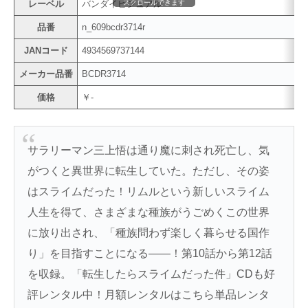
スクロールできます
レーベル
バンダイビジュアル
品番
n_609bcdr3714r
JANコード
4934569737144
メーカー品番
BCDR3714
価格
￥-
サラリーマン三上悟は通り魔に刺され死亡し、気
がつくと異世界に転生していた。ただし、その姿
はスライムだった！リムルという新しいスライム
人生を得て、さまざまな種族がうごめくこの世界
に放り出され、「種族問わず楽しく暮らせる国作
り」を目指すことになる――！第10話から第12話
を収録。「転生したらスライムだった件」CDも好
評レンタル中！月額レンタルはこちら単品レンタ