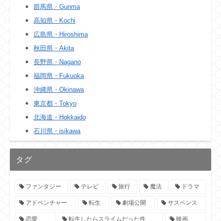
群馬県・Gunma
高知県・Kochi
広島県・Hiroshima
秋田県・Akita
長野県・Nagano
福岡県・Fukuoka
沖縄県・Okinawa
東京都・Tokyo
北海道・Hokkaido
石川県・isikawa
タグ
ファンタジー
テレビ
旅行
魔法
ドラマ
アドベンチャー
転生
劇場公開
サスペンス
恋愛
転生したらスライムだった件
映画